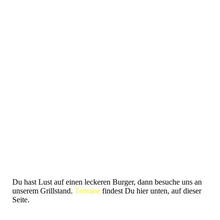
IMG_20200201_215400_967
Du hast Lust auf einen leckeren Burger, dann besuche uns an
unserem Grillstand.
Termine
findest Du hier unten, auf dieser
Seite.