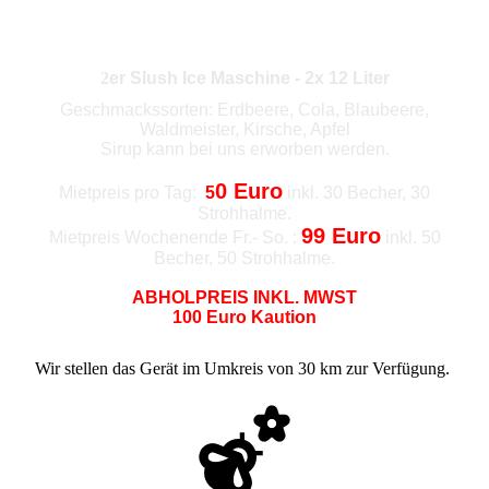
Slush Ice 3
2
er Slush Ice Maschine - 2x 12 Liter
Geschmackssorten: Erdbeere, Cola, Blaubeere,
Waldmeister, Kirsche, Apfel
Sirup kann bei uns erworben werden.
0 Euro
Mietpreis pro Tag:
5
inkl. 30 Becher, 30
Strohhalme.
99 Euro
Mietpreis Wochenende Fr.- So. :
inkl. 50
Becher, 50 Strohhalme.
ABHOLPREIS INKL. MWST
100 Euro Kaution
Wir stellen das Gerät im Umkreis von 30 km zur Verfügung.